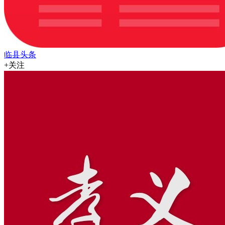
临县头条
+关注