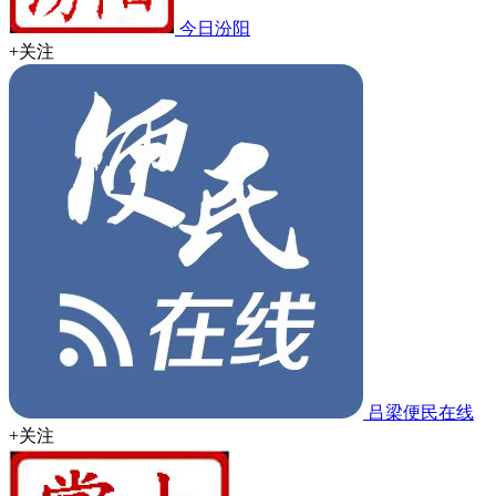
今日汾阳
+关注
吕梁便民在线
+关注