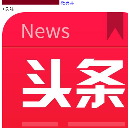
微兴县
+关注