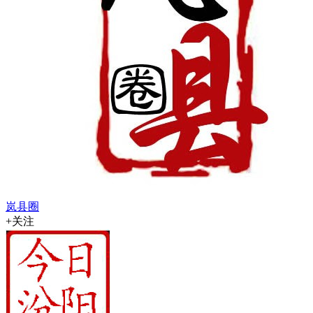
岚县圈
+关注