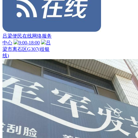
吕梁便民在线网络服务
中心
9:00-18:00
吕
梁市离石区G307(歧银
线)