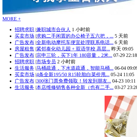
MORE +
招聘求职
|
兼职城市合伙人
1 小时前
买卖市场
|
求购二手闲置的办公椅子五六把，...
5 天前
广告发布
|
全新电动摩托车便宜处理联系电话...
6 天前
房屋租售
|
紧邻泰化幼儿园 + 双语学校 高层...
昨天 09:05
广告发布
|
宗申三轮，买下1年 180容量，2米...
07-29 22:18
招聘求职
|
市场专员
2 小时前
生活服务
|
马桶疏通，下水道疏通，智能马桶...
06-04 09:0
买卖市场
|
4条全新195/50 R15轮胎白菜价甩...
05-24 11:05
广告发布
|
300张门票免费领取！转发到朋友...
04-23 10:11
生活服务
|
本店维修销售各种全新（也有二手...
03-27 23:2