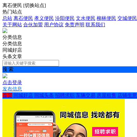
离石便民
[
切换站点
]
热门站点
总站
离石便民
孝义便民
汾阳便民
文水便民
柳林便民
交城便民
关于网站
合伙加盟
用户协议
免责声明
联系我们
分类信息
分类信息
同城好店
头条文章
搜 索
点击登录
发布信息
首页
同城好店
同城头条
招聘求职
车辆交易
房屋租售
店铺生意