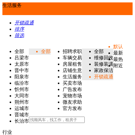
生活服务
开锁疏通
排序
筛选
默认
全部
全部
招聘求职
全部
最新
吕梁市
车辆交易
维修回收
最热
太原市
房屋租售
装修装潢
附近
晋中市
店铺生意
家政保洁
阳泉市
生活服务
开锁疏通
临汾市
买卖市场
忻州市
广告发布
大同市
宠物市场
朔州市
微友求助
运城市
官方发布
晋城市
长治市
行业