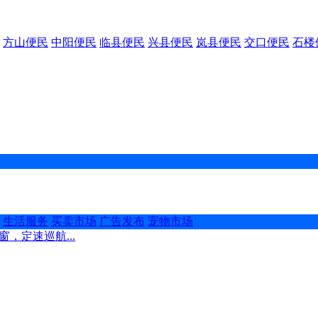
方山便民
中阳便民
临县便民
兴县便民
岚县便民
交口便民
石楼
生活服务
买卖市场
广告发布
宠物市场
，定速巡航...