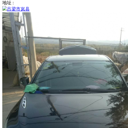
地址 :
吕梁市岚县