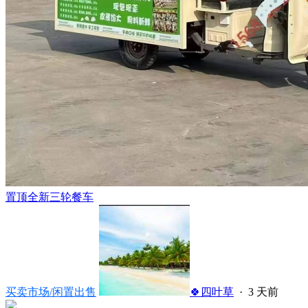
置顶
全新三轮餐车
买卖市场/闲置出售
🍀四叶草
·
3 天前