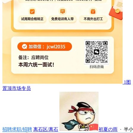
1图
置顶
市场专员
招聘求职/招聘
离石区/离石
初夏の雨
·
半