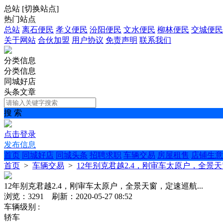
总站
[
切换站点
]
热门站点
总站
离石便民
孝义便民
汾阳便民
文水便民
柳林便民
交城便民
关于网站
合伙加盟
用户协议
免责声明
联系我们
分类信息
分类信息
同城好店
头条文章
搜 索
点击登录
发布信息
首页
同城好店
同城头条
招聘求职
车辆交易
房屋租售
店铺生意
首页
>
车辆交易
>
12年别克君越2.4，刚审车太原户，全景天窗
12年别克君越2.4，刚审车太原户，全景天窗，定速巡航...
浏览：3291 刷新：2020-05-27 08:52
车辆级别 :
轿车