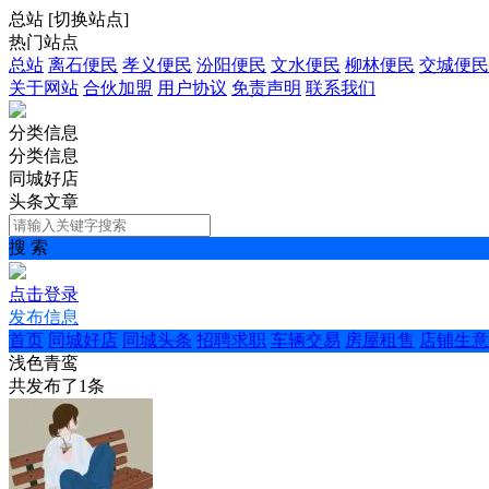
总站
[
切换站点
]
热门站点
总站
离石便民
孝义便民
汾阳便民
文水便民
柳林便民
交城便民
关于网站
合伙加盟
用户协议
免责声明
联系我们
分类信息
分类信息
同城好店
头条文章
搜 索
点击登录
发布信息
首页
同城好店
同城头条
招聘求职
车辆交易
房屋租售
店铺生意
浅色青鸾
共发布了
1
条