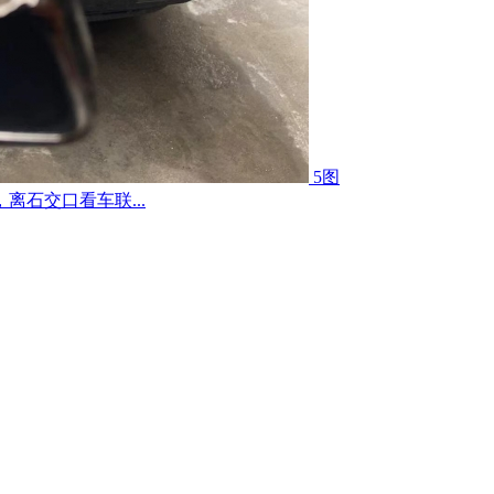
5图
离石交口看车联...