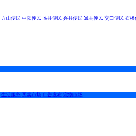
方山便民
中阳便民
临县便民
兴县便民
岚县便民
交口便民
石楼
生活服务
买卖市场
广告发布
宠物市场