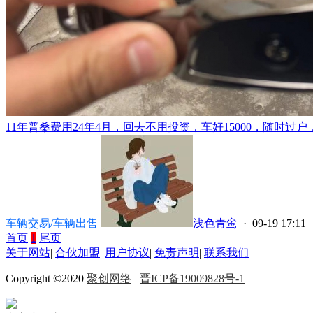
11年普桑费用24年4月，回去不用投资，车好15000，随时过户，
车辆交易/车辆出售
浅色青鸾
· 09-19 17:11
首页
1
尾页
关于网站
|
合伙加盟
|
用户协议
|
免责声明
|
联系我们
Copyright ©2020
聚创网络
晋ICP备19009828号-1