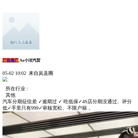
广告推广
Aa小洁汽贸
05-02 10:02 来自岚县圈
所在行业 :
其他
汽车分期征信差 ✓逾期过 ✓ 吃低保✓4S店分期没通过、评分
低✓手里只有999✓审核宽松、不限户籍，