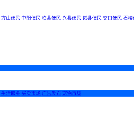
方山便民
中阳便民
临县便民
兴县便民
岚县便民
交口便民
石楼
生活服务
买卖市场
广告发布
宠物市场