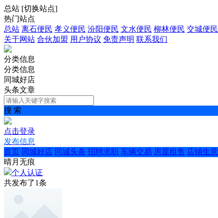
总站
[
切换站点
]
热门站点
总站
离石便民
孝义便民
汾阳便民
文水便民
柳林便民
交城便民
关于网站
合伙加盟
用户协议
免责声明
联系我们
分类信息
分类信息
同城好店
头条文章
搜 索
点击登录
发布信息
首页
同城好店
同城头条
招聘求职
车辆交易
房屋租售
店铺生意
晴月无痕
个人认证
共发布了
1
条